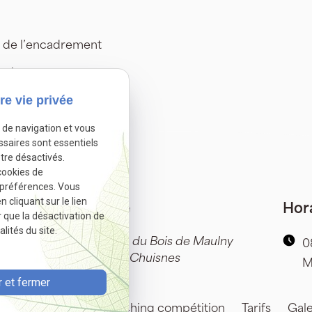
té de l’encadrement
as à nous contacter.
re vie privée
Autoriser
sactivé.
e de navigation et vous
ssaires sont essentiels
tre désactivés.
cookies de
 préférences. Vous
cliquant sur le lien
Adresse
Hor
r que la désactivation de
lités du site.
indre
Écurie du Bois de Maulny
0
28190 Chuisnes
M
42.02
 et fermer
n
Prestations
Coaching compétition
Tarifs
Gale