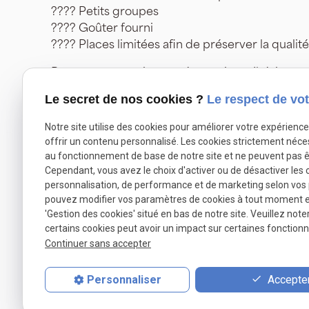
???? Petits groupes
???? Goûter fourni
???? Places limitées afin de préserver la quali
Pour toute question ou réservation, n’hésitez p
Le secret de nos cookies ?
Le respect de vot
Autoriser
X (formerly Twitter) est désactivé.
Facebook est dé
Notre site utilise des cookies pour améliorer votre expérienc
offrir un contenu personnalisé. Les cookies strictement néce
au fonctionnement de base de notre site et ne peuvent pas ê
Cependant, vous avez le choix d'activer ou de désactiver les 
personnalisation, de performance et de marketing selon vos
pouvez modifier vos paramètres de cookies à tout moment en 
Téléphone
'Gestion des cookies' situé en bas de notre site. Veuillez note
certains cookies peut avoir un impact sur certaines fonctionna
Pour nous jo
Continuer sans accepter
02.49.88.
Accepter
Personnaliser
Accueil
Présentatio