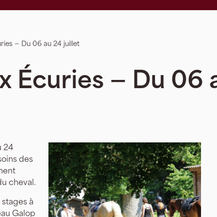
ies — Du 06 au 24 juillet
x Écuries — Du 06 a
u 24
soins des
ment
u cheval.
 stages à
veau Galop